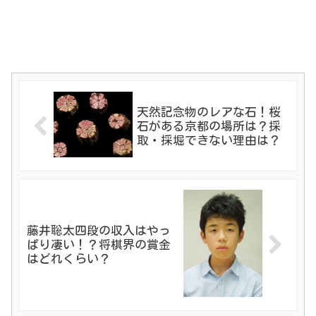
天然記念物のレアな石！桜
石がある京都の場所は？採
取・採堀できない理由は？
藤井聡太四段の収入はやっ
ぱり凄い！？将棋界の賞金
はどれくらい？