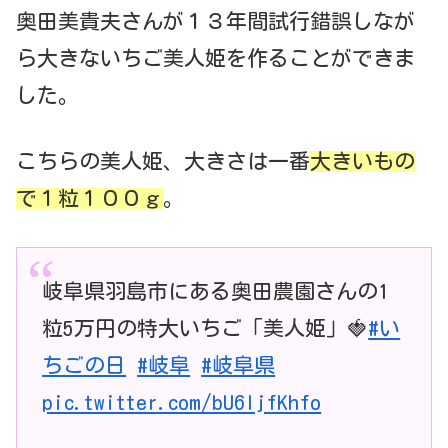
奥田美貴夫さんが１３年間試行錯誤しなが
ら大きないちご美人姫を作ることができま
した。
こちらの美人姫、大きさは一番
大きいもの
で１粒１００ｇ
。
岐阜県羽島市にある奥田農園さんの1
粒5万円の特大いちご「美人姫」🍓
#い
ちごの日
#岐阜
#岐阜県
pic.twitter.com/bU6IjfKhfo