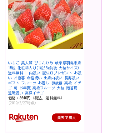
いちご 美人姫 びじんひめ 岐阜県羽島市産
15粒 化粧箱入り(1粒38g前後 大粒サイズ)
送料無料 | 内祝い 誕生日プレゼント お祝
い お歳暮 合格祝い 出産内祝い 長寿祝い
ギフト フルーツ お返し 御歳暮 高級 イチ
ゴ 苺 お年賀 高級フルーツ 大粒 贈答用
退職祝い 高級イチゴ
価格：8640円（税込、送料無料)
(2019/2/27時点)
楽天で購入