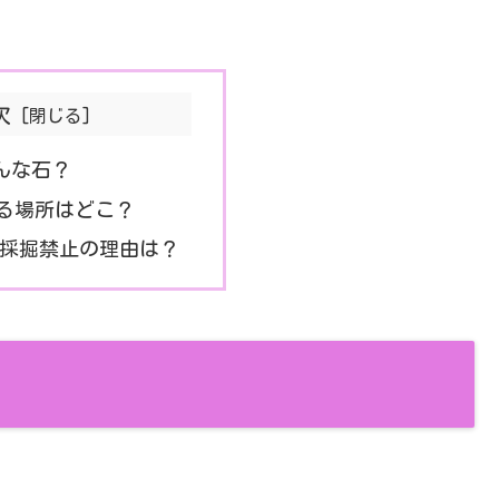
次
んな石？
る場所はどこ？
採掘禁止の理由は？