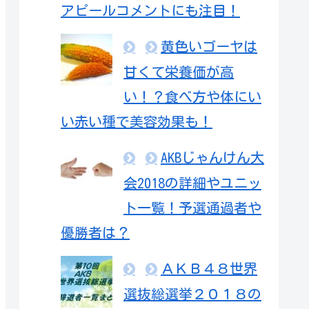
アピールコメントにも注目！
黄色いゴーヤは
甘くて栄養価が高
い！？食べ方や体にい
い赤い種で美容効果も！
AKBじゃんけん大
会2018の詳細やユニッ
ト一覧！予選通過者や
優勝者は？
ＡＫＢ４８世界
選抜総選挙２０１８の